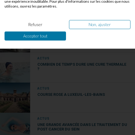
une expérience inoubliable. Pour plus d'informations sur les cookies que nous
CURE THERMALE : 3 PATHOLOGIES AUXQUELLES
utilisons, ouvrez les paramètres.
ON NE PENSE PAS
Refuser
Non, ajuster
CULTURE
LA FRANCE, UN TRESOR DE THERMALISME
Accepter tout
ACTUS
COMBIEN DE TEMPS DURE UNE CURE THERMALE
?
ACTUS
COURSE ROSE A LUXEUIL-LES-BAINS
ACTUS
UNE GRANDE AVANCÉE DANS LE TRAITEMENT DU
POST CANCER DU SEIN