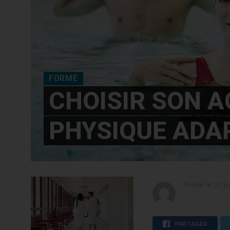
FORME
CHOISIR SON A
PHYSIQUE ADA
Publié le
27 j
PARTAGER