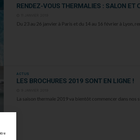
RENDEZ-VOUS THERMALIES : SALON ET 
11 JANVIER 2019
Du 23 au 26 janvier à Paris et du 14 au 16 février à Lyon, re
ACTUS
LES BROCHURES 2019 SONT EN LIGNE !
9 JANVIER 2019
La saison thermale 2019 va bientôt commencer dans nos stat
otre