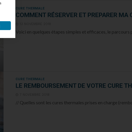
s
CURE THERMALE
COMMENT RÉSERVER ET PREPARER MA 
13 NOVEMBRE 2018
t
Voici en quelques étapes simples et efficaces, le parcours 
CURE THERMALE
LE REMBOURSEMENT DE VOTRE CURE T
7 NOVEMBRE 2018
// Quelles sont les cures thermales prises en charge (rembou