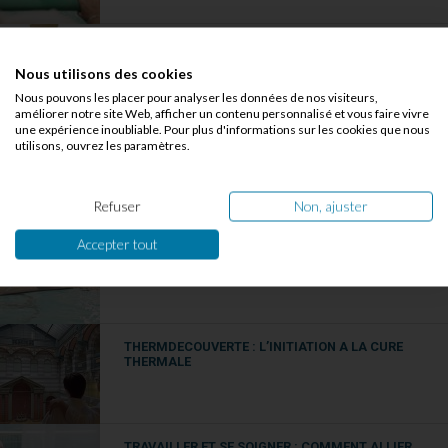
CURE THERMALE : LES 5 ERREURS A EVITER
ABSOLUMENT
Nous utilisons des cookies
Nous pouvons les placer pour analyser les données de nos visiteurs,
améliorer notre site Web, afficher un contenu personnalisé et vous faire vivre
une expérience inoubliable. Pour plus d'informations sur les cookies que nous
utilisons, ouvrez les paramètres.
CURE THERMALE ET ARTHROSE : QUELS EFFETS
PROUVES ?
Refuser
Non, ajuster
Accepter tout
LES BIENFAITS D’UNE CURE THERMALE POUR LES
SPORTIFS
THERMDECOUVERTE : L’INITIATION A LA CURE
THERMALE
TRAVAILLER ET SE SOIGNER : COMMENT ALLIER