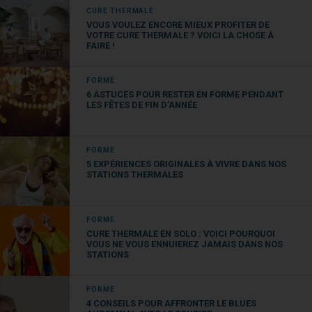
répéter trois ou quatre fois.
CURE THERMALE
VOUS VOULEZ ENCORE MIEUX PROFITER DE
VOTRE CURE THERMALE ? VOICI LA CHOSE À
Les conseils du coach
FAIRE !
En appuyant sur les nœuds pour
FORME
relâcher la tension musculaire,
le
6 ASTUCES POUR RESTER EN FORME PENDANT
Foam Roller peut provoquer des
LES FÊTES DE FIN D’ANNÉE
douleurs plus ou moins intenses, c’est
normal. Mais celles-ci doivent rester
FORME
supportables. Sinon, allégez la pression
5 EXPÉRIENCES ORIGINALES À VIVRE DANS NOS
des membres contre le rouleau. Ça reste
STATIONS THERMALES
pénible ? Mieux vaut arrêter la séance.
Étirez le muscle douloureux et reprenez
FORME
le massage deux ou trois jours plus tard.
CURE THERMALE EN SOLO : VOICI POURQUOI
VOUS NE VOUS ENNUIEREZ JAMAIS DANS NOS
Veillez à ne pas vous créer des nœuds
STATIONS
ailleurs.
Pas question par exemple de
tirer sur les épaules en massant les
FORME
cuisses. Pour cela, quelques principes : la
4 CONSEILS POUR AFFRONTER LE BLUES