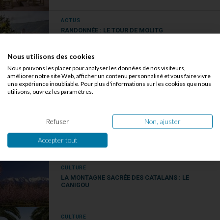
ACTUS
RANDONNÉE : LE TOUR DE MOLITG
Nous utilisons des cookies
Nous pouvons les placer pour analyser les données de nos visiteurs,
EN STATION
améliorer notre site Web, afficher un contenu personnalisé et vous faire vivre
RANDONNÉE : LA RODELLA À AMÉLIE-LES-BAINS
une expérience inoubliable. Pour plus d'informations sur les cookies que nous
utilisons, ouvrez les paramètres.
EN STATION
Refuser
Non, ajuster
IDÉE RANDONNÉE À AMÉLIE-LES-BAINS
Accepter tout
CULTURE
LA MONTAGNE SACRÉE DES CATALANS : LE
CANIGOU
CULTURE