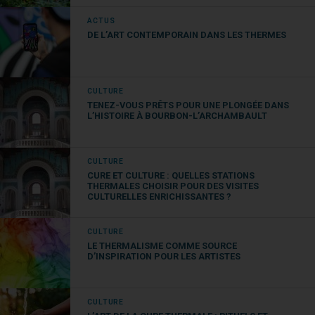
les orgues d’Ille-sur-Têt, structure géologique
remarquable. Avec le massif du Canigou en arrière-
ACTUS
plan, ce site offrira aux amateurs de photographie
DE L’ART CONTEMPORAIN DANS LES THERMES
des clichés splendides notamment au coucher du
soleil.
CULTURE
Aux immédiats alentour du Boulou, vous pourrez
TENEZ-VOUS PRÊTS POUR UNE PLONGÉE DANS
L’HISTOIRE À BOURBON-L’ARCHAMBAULT
embrasser d’un regard l’ensemble du territoire
depuis la table d’orientation de Céret. Une sortie
idéale pour se repérer sur le territoire.
CULTURE
CURE ET CULTURE : QUELLES STATIONS
Espaces urbains et
THERMALES CHOISIR POUR DES VISITES
CULTURELLES ENRICHISSANTES ?
constructions remarquables
CULTURE
Parmi les endroits les plus renommés du
LE THERMALISME COMME SOURCE
D’INSPIRATION POUR LES ARTISTES
département, vous pourrez visiter le port de
Collioure. En toutes saisons ce port de pêche qui a
séduit de nombreux peintres saura certainement
CULTURE
vous charmer.