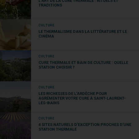
L’ART DE LA CURE THERMALE : RITUELS ET
TRADITIONS
L’abbaye de Saint-Martin du Canigou dans la vallée
voisine sera également un lieu de visite intéressant
CULTURE
pour celles et ceux qui aiment les voyages dans
LE THERMALISME DANS LA LITTÉRATURE ET LE
l’histoire.
CINÉMA
Musées des Pyrénées-
CULTURE
Orientales
CURE THERMALE ET BAIN DE CULTURE : QUELLE
STATION CHOISIR ?
Quelle que soit la durée de votre
cure au Boulou
,
vous pourrez prendre le temps de visiter l’un des
CULTURE
musées du département. Qu’il s’agisse du musée du
LES RICHESSES DE L’ARDÈCHE POUR
Liège, du musée d’art moderne de Céret ou bien
AGRÉMENTER VOTRE CURE À SAINT-LAURENT-
LES-BAINS
encore du musée des arts et traditions populaires, il
y en aura pour toutes les curiosités.
CULTURE
4 SITES NATURELS D’EXCEPTION PROCHES D’UNE
Excursion atypique
STATION THERMALE