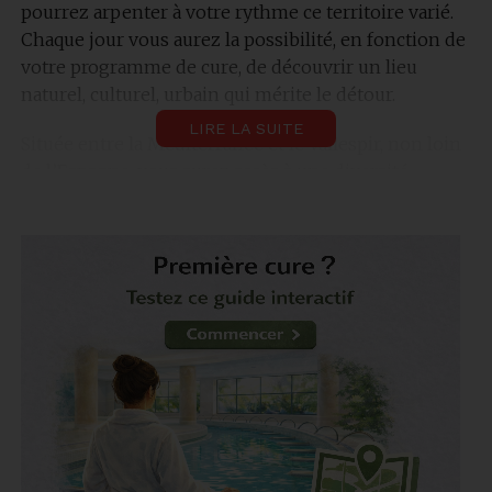
pourrez arpenter à votre rythme ce territoire varié.
Chaque jour vous aurez la possibilité, en fonction de
votre programme de cure, de découvrir un lieu
naturel, culturel, urbain qui mérite le détour.
LIRE LA SUITE
Située entre la Méditerranée et le Vallespir, non loin
de l’Espagne, vous aurez accès à une diversité
remarquable de paysages et d’espaces naturels. Nous
vous confions ici quelques-unes de nos sorties
favorites à faire lors d’une cure thermale au Boulou.
Jardins remarquables dans les
Pyrénées-Orientales
La visite de jardin est souvent l’occasion de
découvrir à son rythme de nouvelles plantes et des
agencements remarquables. Dans les Pyrénées-
Orientales, vous pourrez découvrir plusieurs sites