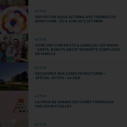
C’est
une femme, et elle est miraculeusement
ACTUS
en vie.
Ce moment marque
le début d’une étrange
EXPOSITION AQUA AETERNA AUX THERMES DU
coexistence,
et la fin du monde semble soudain
MONT-DORE : DU 6 JUIN AU 5 OCTOBRE
moins pressante
.
ACTUS
Perspective(s)
, Laurent Binet (Grasset)
VIVRE UNE CURE EN ETE A LAMALOU-LES-BAINS
: SANTE, BONS PLANS ET MOMENTS COMPLICES
A Florence, en 1557, au pied des fresques sur
EN FAMILLE
lesquelles il avait travaillé acharnement pendant
onze ans,
le célèbre peintre Pontormo est
ACTUS
retrouvé assassiné.
C’est à
Vasari, l’homme à
DÉCOUVREZ NOS CURES EN NOCTURNE «
SPÉCIAL ACTIFS » en 2026
tout faire du duc de Florence, que l’on confie la
mission d’enquêter sur cette affaire délicate.
Pour l’assister dans cette tâche délicate,
Vasari se
ACTUS
tourne vers le vieil exilé Michel-Ange, qui se
LA PRISE EN CHARGE DES CURES THERMALES
PAR LES MUTUELLES
trouve à Rome.
Dans cette époque tumultueuse,
la
discrétion, la loyauté, la sensibilité artistique, et
la finesse politique sont impératives
.
ACTUS