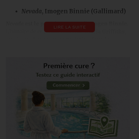
Nevada
, Imogen Binnie (Gallimard)
Nevada
est le premier roman d’Imogen Binnie.
LIRE LA SUITE
L’histoire de ce roman concerne
Maria Griffiths,
une jeune femme new-yorkaise dans la
vingtaine qui cherche sa voie.
Originaire d’un
petit coin de Pennsylvanie,
Maria a embrassé sa
véritable identité depuis qu’elle a élu domicile
dans la Grosse Pomme.
Cependant, malgré sa
transition réussie, elle peine à trouver satisfaction
dans sa vie actuelle.
Maria ressent le besoin de
remettre de l’ordre dans sa vie,
mais cela s’avère
plus difficile qu’elle ne l’avait imaginé. Puis,
un jour,
elle perd son emploi et sa petite amie la quitte
brusquement.
C’est le moment où tout bascule.
Maria prend la décision impulsive
de partir à
l’aventure, empruntant la voiture de son ex, et
met