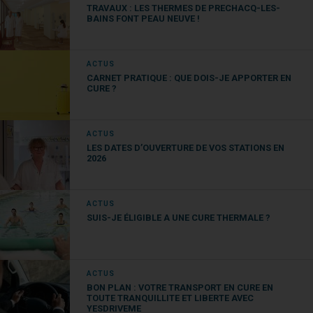
TRAVAUX : LES THERMES DE PRECHACQ-LES-
BAINS FONT PEAU NEUVE !
Perspective(s)
est un roman policier historique
épistolaire qui explore cette époque fascinante.
Des broyeurs de couleurs aux dignitaires de la cour,
ACTUS
des meilleurs artistes, sculpteurs et architectes de
CARNET PRATIQUE : QUE DOIS-JE APPORTER EN
CURE ?
l’époque,
chacun des correspondants joue un rôle
crucial dans cette intrigue complexe
.
La
suspicion règne, et personne n’est à l’abri de
ACTUS
l’accusation
.
LES DATES D’OUVERTURE DE VOS STATIONS EN
2026
Vous ne connaissez rien de moi
, Julie
Héraclès (JC Lattès)
ACTUS
SUIS-JE ÉLIGIBLE A UNE CURE THERMALE ?
Julie Héraclès nous offre une histoire
bouleversante inspirée d’une photographie
prise en 1944 par Robert Capa
.
La photo montre
ACTUS
une jeune femme rasée et marquée au fer rouge,
BON PLAN : VOTRE TRANSPORT EN CURE EN
portant un nouveau-né, au milieu d’une foule
TOUTE TRANQUILLITE ET LIBERTE AVEC
YESDRIVEME
hostile.
Cette image symbolise l’épuration sauvage