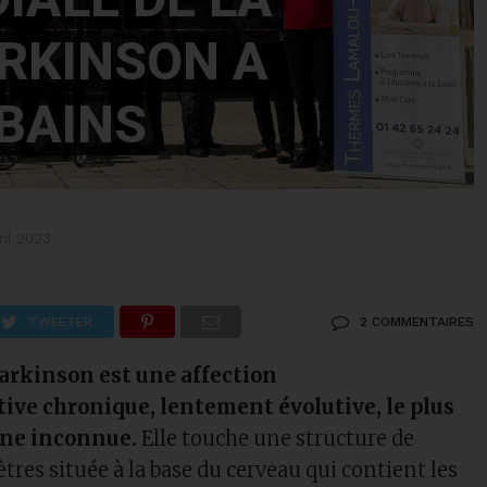
ARKINSON A
BAINS
ril 2023
TWEETER
2 COMMENTAIRES
arkinson est une affection
ve chronique, lentement évolutive, le plus
ine inconnue.
Elle touche une structure de
res située à la base du cerveau qui contient les