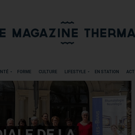
PARKINSON A LAMALOU-LES-BAINS
PARTAG
ANTÉ
FORME
CULTURE
LIFESTYLE
EN STATION
ACT
IALE DE LA