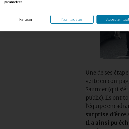
paramètres.
Refuser
Non, ajuster
Accepter tou
Une de ses étapes
verte en compag
Saumier (qui s’é
public). Ils ont 
l’équipe encadr
surprise d’être
Il a ainsi pu éc