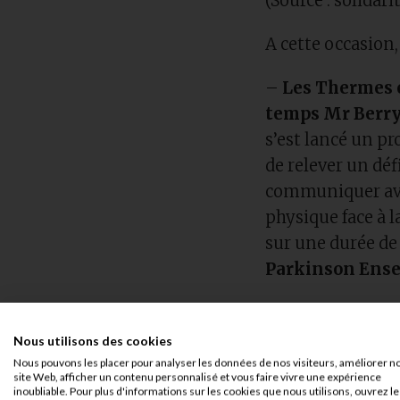
(Source : solidari
A cette occasion,
–
Les Thermes e
temps Mr Berry,
s’est lancé un pr
de relever un dé
communiquer avec
physique face à l
sur une durée de
Parkinson Ens
Nous utilisons des cookies
Nous pouvons les placer pour analyser les données de nos visiteurs, améliorer n
site Web, afficher un contenu personnalisé et vous faire vivre une expérience
inoubliable. Pour plus d'informations sur les cookies que nous utilisons, ouvrez le