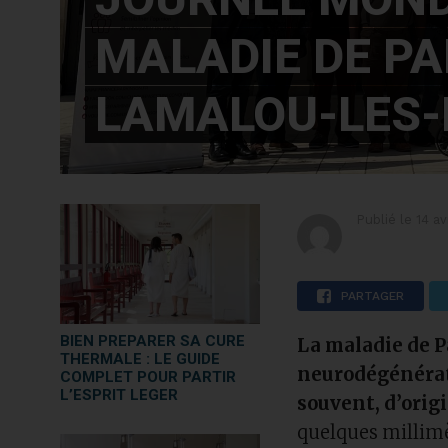
MALADIE DE P
LAMALOU-LES-
Publié le
14 av
PARTAGER
BIEN PREPARER SA CURE
La maladie de P
THERMALE : LE GUIDE
neurodégénérati
COMPLET POUR PARTIR
L’ESPRIT LEGER
souvent, d’orig
quelques millimèt