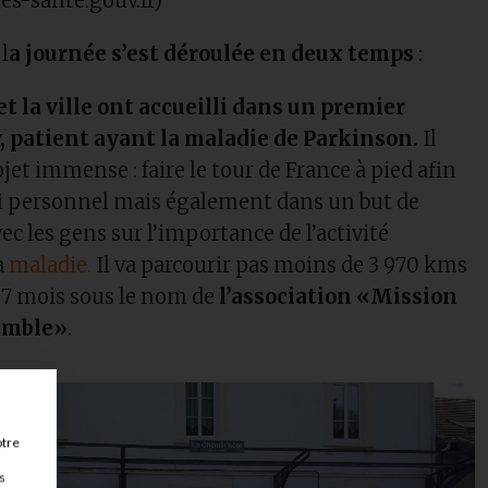
tes-sante.gouv.fr)
 l
a journée s’est déroulée en deux temps
:
t la ville ont accueilli dans un premier
 patient ayant la maladie de Parkinson.
Il
ojet immense : faire le tour de France à pied afin
fi personnel mais également dans un but de
 les gens sur l’importance de l’activité
a
maladie.
Il va parcourir pas moins de 3 970 kms
 7 mois sous le nom de
l’association «Mission
emble»
.
otre
s