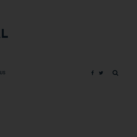
ER
TWEETER
US