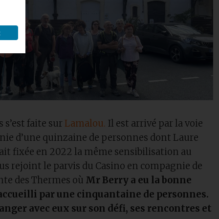
t
 s’est faite sur
Lamalou.
Il est arrivé par la voie
nie d’une quinzaine de personnes dont Laure
tait fixée en 2022 la même sensibilisation au
tous rejoint le parvis du Casino en compagnie de
ante des Thermes où
Mr Berry a eu la bonne
 accueilli par une cinquantaine de personnes.
hanger avec eux sur son défi, ses rencontres et