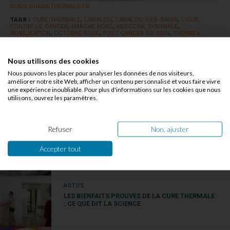
GUIDE.CHAINETHERMALE.FR
TAGS :
CURE THERMALE
,
LAMALOU
,
LAMALOU-LES-BAINS
,
LIGUE
CONTRE LE CANCER
,
MARCHE ROSE
,
MEDECINE THERMALE
,
MOBILISATION
,
OCTOBRE ROSE
,
POST CANCER DU SEIN
,
THERMES
Nous utilisons des cookies
AJOUTER UN COMMENTAIRE
Nous pouvons les placer pour analyser les données de nos visiteurs,
améliorer notre site Web, afficher un contenu personnalisé et vous faire vivre
une expérience inoubliable. Pour plus d'informations sur les cookies que nous
Plus d'articles dans la catégorie
utilisons, ouvrez les paramètres.
Actus
Refuser
Non, ajuster
ACTUS
LES GRANDES ETUDES QUI ONT FAIT AVANCER LA
Accepter tout
RECHERCHE SUR LE THERMALISME
ACTUS
LES BIENFAITS PROUVES DE LA CURE THERMALE
: CE QUE DIT LA SCIENCE