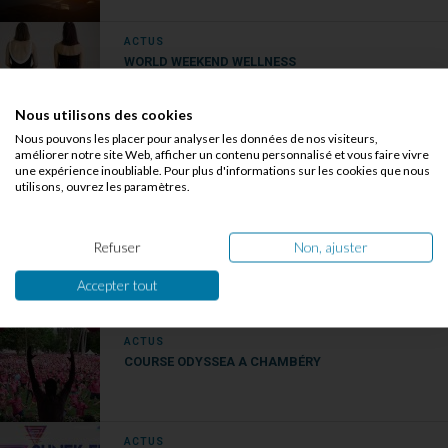
ACTUS
WORLD WEEKEND WELLNESS
Nous utilisons des cookies
Nous pouvons les placer pour analyser les données de nos visiteurs,
ACTUS
améliorer notre site Web, afficher un contenu personnalisé et vous faire vivre
EXCLUSIVITÉ : YOGA DU SON À CHALLES-LES-
une expérience inoubliable. Pour plus d'informations sur les cookies que nous
EAUX
utilisons, ouvrez les paramètres.
ACTUS
Refuser
Non, ajuster
ENDOMÉTRIOSE : ELLES TÉMOIGNENT
Accepter tout
ACTUS
COURSE ODYSSEA A CHAMBÉRY
ACTUS