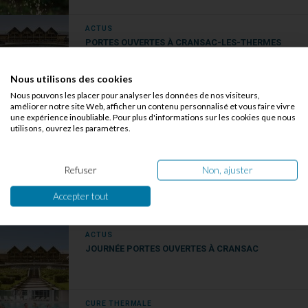
ACTUS
PORTES OUVERTES À CRANSAC-LES-THERMES
Nous utilisons des cookies
Nous pouvons les placer pour analyser les données de nos visiteurs,
ACTUS
améliorer notre site Web, afficher un contenu personnalisé et vous faire vivre
VISITEZ NOS STATIONS THERMALES AVEC LES
une expérience inoubliable. Pour plus d'informations sur les cookies que nous
JOURNÉES DÉCOUVERTE
utilisons, ouvrez les paramètres.
ACTUS
Refuser
Non, ajuster
TRAVAUX 2020 : QUOI DE NEUF DANS NOS
STATIONS ?
Accepter tout
ACTUS
JOURNÉE PORTES OUVERTES À CRANSAC
CURE THERMALE