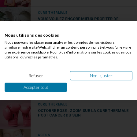
CURE THERMALE
VOUS VOULEZ ENCORE MIEUX PROFITER DE
VOTRE CURE THERMALE ? VOICI LA CHOSE À
FAIRE !
Nous utilisons des cookies
Nous pouvons les placer pour analyser les données de nos visiteurs,
ACTUS
améliorer notre site Web, afficher un contenu personnalisé et vous faire vivre
APPRENDRE À MIEUX VIVRE LE SURPOIDS ET LE
une expérience inoubliable. Pour plus d'informations sur les cookies que nous
DIABÈTE AUX THERMES DU BOULOU
utilisons, ouvrez les paramètres.
ACTUS
Refuser
Non, ajuster
UN DOUBLE ANNIVERSAIRE POUR LA STATION DE
CRANSAC-LES-THERMES
Accepter tout
CURE THERMALE
OCTOBRE ROSE : ZOOM SUR LA CURE THERMALE
POST CANCER DU SEIN
ACTUS