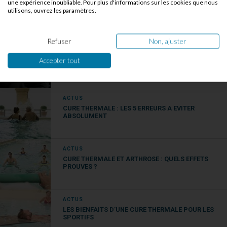
une expérience inoubliable. Pour plus d'informations sur les cookies que nous
LES DATES D’OUVERTURE DE VOS STATIONS EN
utilisons, ouvrez les paramètres.
2026
Refuser
Non, ajuster
ACTUS
BON PLAN : VOTRE TRANSPORT EN CURE EN
Accepter tout
TOUTE TRANQUILLITE ET LIBERTE AVEC
YESDRIVEME
ACTUS
CURE THERMALE : LES 5 ERREURS A EVITER
ABSOLUMENT
ACTUS
CURE THERMALE ET ARTHROSE : QUELS EFFETS
PROUVES ?
ACTUS
LES BIENFAITS D’UNE CURE THERMALE POUR LES
SPORTIFS