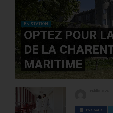
EN STATION
OPTEZ POUR L
DE LA CHAREN
MARITIME
Publié le
25 j
PARTAGER