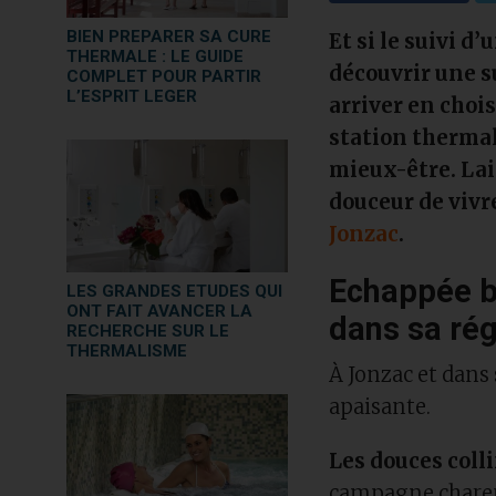
BIEN PREPARER SA CURE
Et si le suivi d
THERMALE : LE GUIDE
découvrir une su
COMPLET POUR PARTIR
L’ESPRIT LEGER
arriver en choi
station thermal
mieux-être. Lai
douceur de vivr
Jonzac
.
Echappée be
LES GRANDES ETUDES QUI
ONT FAIT AVANCER LA
dans sa ré
RECHERCHE SUR LE
THERMALISME
À Jonzac et dans 
apaisante.
Les douces colli
campagne charent