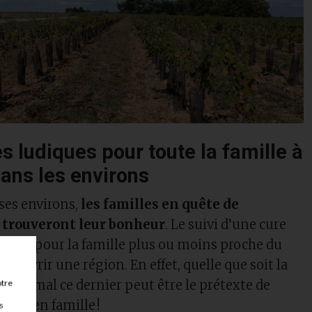
és ludiques pour toute la famille à
dans les environs
 ses environs,
les familles en quête de
 trouveront leur bonheur
. Le suivi d’une cure
casion pour la famille plus ou moins proche du
découvrir une région. En effet, quelle que soit la
 thermal ce dernier peut être le prétexte de
otre
assés en famille !
s