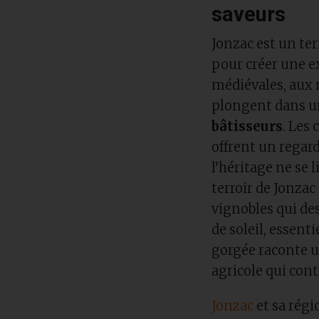
saveurs
Jonzac est un ter
pour créer une e
médiévales, aux 
plongent dans u
bâtisseurs
. Les
offrent un regar
l’héritage ne se 
terroir de Jonzac 
vignobles qui de
de soleil, essent
gorgée raconte un
agricole qui con
Jonzac
et sa régi