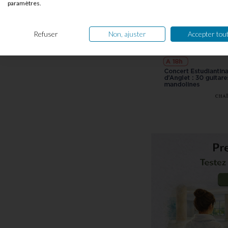
paramètres.
Refuser
Non, ajuster
Accepter tou