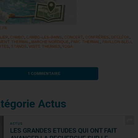
E.FR
LIER
,
CAMBO
,
CAMBO-LES-BAINS
,
CONCERT
,
CONFRÉRIES
,
DECLÉOR
,
EMENT THERMAL
,
MARCHE NORDIQUE
,
PARC THERMAL
,
PAVILLON BLEU
,
RTES
,
STANDS
,
VISITE THERMES
,
YOGA
1 COMMENTAIRE
atégorie Actus
ACTUS
LES GRANDES ETUDES QUI ONT FAIT