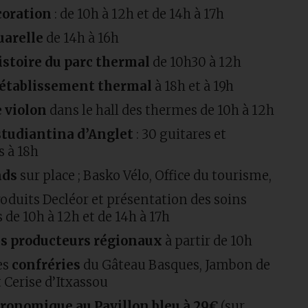
coration
: de 10h à 12h et de 14h à 17h
uarelle
de 14h à 16h
histoire du parc thermal
de 10h30 à 12h
l’établissement thermal
à 18h et à 19h
e violon
dans le hall des thermes de 10h à 12h
studiantina d’Anglet
: 30 guitares et
 à 18h
nds
sur place ; Basko Vélo, Office du tourisme,
oduits Decléor et présentation des soins
 de 10h à 12h et de 14h à 17h
s producteurs régionaux
à partir de 10h
es
confréries
du Gâteau Basques, Jambon de
 Cerise d’Itxassou
ronomique au Pavillon bleu à 29€
(sur