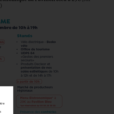
)
otre
s