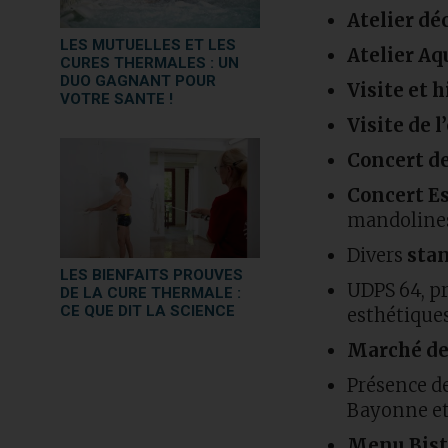
Atelier dé
LES MUTUELLES ET LES
Atelier Aq
CURES THERMALES : UN
DUO GAGNANT POUR
Visite et 
VOTRE SANTE !
Visite de 
Concert d
Concert E
mandolines
Divers
sta
LES BIENFAITS PROUVES
UDPS 64, pr
DE LA CURE THERMALE :
CE QUE DIT LA SCIENCE
esthétiques
Marché de
Présence d
Bayonne et
Menu Bist