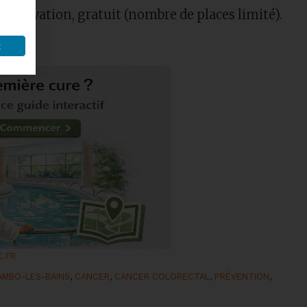
éservation, gratuit (nombre de places limité).
t
E.FR
AMBO-LES-BAINS
,
CANCER
,
CANCER COLORECTAL
,
PRÉVENTION
,