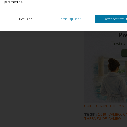
paramètres.
Uniquement sur r
Refuser
Non, ajuster
Accepter tou
GUIDE.CHAINETHERMAL
TAGS :
2019
,
CAMBO
,
C
THERMES DE CAMBO