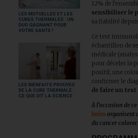
12% de l’ensembl
sensibiliser le 
LES MUTUELLES ET LES
CURES THERMALES : UN
sa fiabilité depu
DUO GAGNANT POUR
VOTRE SANTE !
Ce test immunolo
échantillon de se
médicale (analys
pour déceler la pr
positif, une colo
confirmer le dia
LES BIENFAITS PROUVES
de faire un test
DE LA CURE THERMALE :
CE QUE DIT LA SCIENCE
À l’occasion de ce
bains
organisent d
du cancer colorec