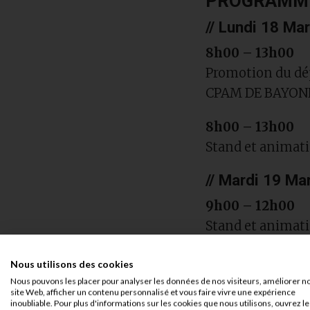
PROGRAMM
// Lundi 18 Mar
8h00 – 13h00
Promotion du dép
CPAM DE BAYON
8h00 – 13h00
Stand et anima
// Mardi 19 Mar
9h00 – 12h00
Stand et animati
// Du lundi 18
Nous utilisons des cookies
Nous pouvons les placer pour analyser les données de nos visiteurs, améliorer n
Découverte d’ate
site Web, afficher un contenu personnalisé et vous faire vivre une expérience
Marche Nordique,
inoubliable. Pour plus d'informations sur les cookies que nous utilisons, ouvrez le