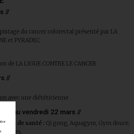
E
s //
istage du cancer colorectal présenté par LA
NE et PYRADEC
tion de LA LIGUE CONTRE LE CANCER
s //
on avec une diététicienne
 mars au vendredi 22 mars //
otre
liers de santé :
Qi gong, Aquagym, Gym douce,
 Pilates.
s