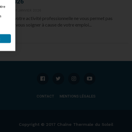
2026
otre
31 JANVIER 2026
s
Si votre activité professionnelle ne vous permet pas
de vous soigner à cause de votre emploi...
t
CONTACT
MENTIONS LÉGALES
Copyright © 2017 Chaîne Thermale du Soleil