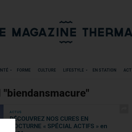
ANTÉ
FORME
CULTURE
LIFESTYLE
EN STATION
ACT
d "biendansmacure"
ACTUS
DÉCOUVREZ NOS CURES EN
NOCTURNE « SPÉCIAL ACTIFS » en